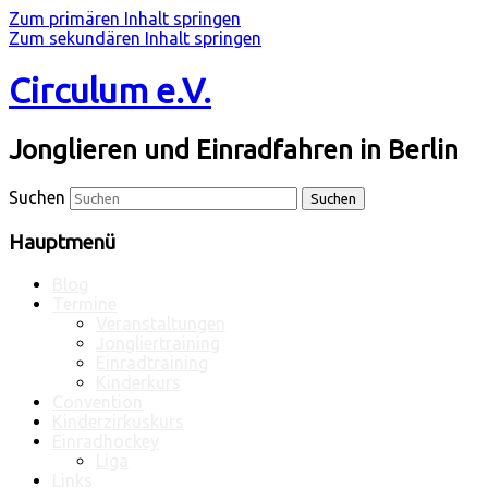
Zum primären Inhalt springen
Zum sekundären Inhalt springen
Circulum e.V.
Jonglieren und Einradfahren in Berlin
Suchen
Hauptmenü
Blog
Termine
Veranstaltungen
Jongliertraining
Einradtraining
Kinderkurs
Convention
Kinderzirkuskurs
Einradhockey
Liga
Links